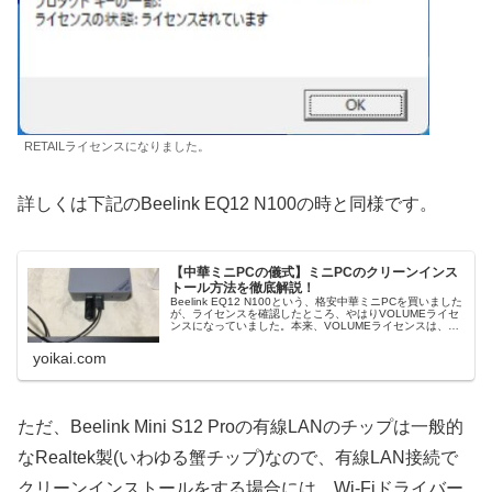
RETAILライセンスになりました。
詳しくは下記のBeelink EQ12 N100の時と同様です。
【中華ミニPCの儀式】ミニPCのクリーンインス
トール方法を徹底解説！
Beelink EQ12 N100という、格安中華ミニPCを買いました
が、ライセンスを確認したところ、やはりVOLUMEライセ
ンスになっていました。本来、VOLUMEライセンスは、法
人に付与されるものです。クリーンインストールすると
RETAILライセンスへ変更できますので、気になる方はご参
yoikai.com
考にしてください。
ただ、Beelink Mini S12 Proの有線LANのチップは一般的
なRealtek製(いわゆる蟹チップ)なので、有線LAN接続で
クリーンインストールをする場合には、Wi-Fiドライバー