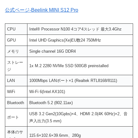
公式ページ-Beelink MINI S12 Pro
CPU
Intel® Processor N100 4コア4スレッド 最大3.4Ghz
GPU
Intel UHD Graphics(Xe)EU数24 750MHz
メモリ
Single channel 16G DDR4
ストレー
1x M.2 2280 NVMe SSD 500GB preinstalled
ジ
LAN
1000Mbps LANポート×1 (Realtek RTL8168/8111)
WiFi
Wi-Fi 6(Intel AX101)
Bluetooth
Bluetooth 5.2 (802.11ax)
USB 3.2 Gen2(10Gpbs)×4、HDMI 2.0(4K 60Hz)×2、音
ポート
声入出力(3.5 mm)
本体のサ
115.6×102.6×39.6mm、280g