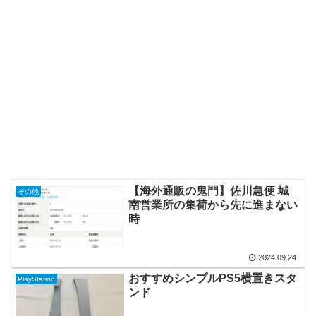
【海外通販の鬼門】佐川急便 城
その他
南営業所の集荷から先に進まない
時
2024.09.24
おすすめシンプルPS5横置きスタ
PlayStation
ンド