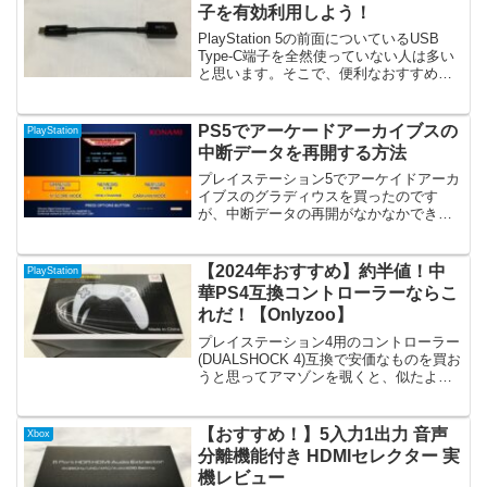
子を有効利用しよう！
PlayStation 5の前面についているUSB
Type-C端子を全然使っていない人は多い
と思います。そこで、便利なおすすめの
ケーブルを紹介したいと思います。
PS5でアーケードアーカイブスの
PlayStation
中断データを再開する方法
プレイステーション5でアーケイドアーカ
イブスのグラディウスを買ったのです
が、中断データの再開がなかなかできな
くて困ってました。検索してもないよう
なので、方法を簡単に書いておきます。
【2024年おすすめ】約半値！中
PlayStation
華PS4互換コントローラーならこ
れだ！【Onlyzoo】
プレイステーション4用のコントローラー
(DUALSHOCK 4)互換で安価なものを買お
うと思ってアマゾンを覗くと、似たよう
な製品がたくさんあって、どれを選んで
よいのか迷いますよね。今回私が購入し
たPS4用互換コントローラーが快適に使
【おすすめ！】5入力1出力 音声
Xbox
えましたので、ご紹介します。
分離機能付き HDMIセレクター 実
機レビュー