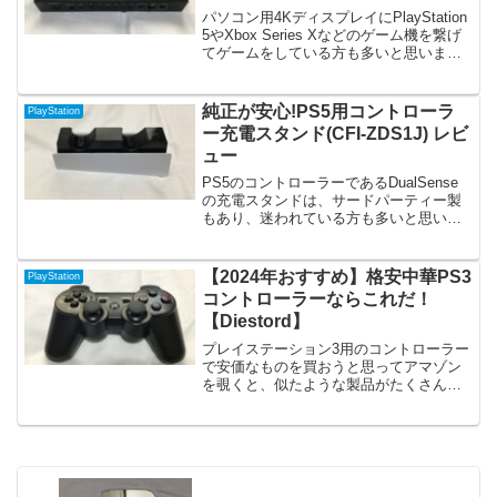
パソコン用4KディスプレイにPlayStation
5やXbox Series Xなどのゲーム機を繋げ
てゲームをしている方も多いと思いま
す。しかし、最近のゲーム機ではデジタ
ル出力端子が無くなっています。また、
ディスプレイにスピーカーや音声出力端
純正が安心!PS5用コントローラ
PlayStation
子がついていなければ、そもそも音声を
ー充電スタンド(CFI-ZDS1J) レビ
聞くことができません。そうした問題が
ュー
解決できる音声分離機能付きのHDMIセレ
クター実際に買ってみましたので、ご紹
PS5のコントローラーであるDualSense
介します。
の充電スタンドは、サードパーティー製
もあり、迷われている方も多いと思いま
す。PS4のDUALSHOCK4コントローラー
の純正充電器は、コントローラーをセッ
トしずらかったのですが、今回のPS5用
【2024年おすすめ】格安中華PS3
PlayStation
純正充電スタンドではその心配はありま
コントローラーならこれだ！
せん。安心して買ってください。
【Diestord】
プレイステーション3用のコントローラー
で安価なものを買おうと思ってアマゾン
を覗くと、似たような製品がたくさんあ
って、どれを選んでよいのか迷いますよ
ね。今回私が購入したPS3用コントロー
ラーが重大な問題なく使えましたので、
ご紹介します。