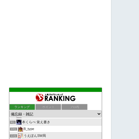
tyjはらしまの『ヲタわ無れ！（お戯れ）』
5位
天上天下唯我独尊
6位
ランキング
ポイント
ブロ画
夢の置き場所
7位
今日はコレ！ 〜南河内発の誰得情報〜
8位
本くらべ 覚え書き
9位
B_type
10位
うえぽんSW局
11位