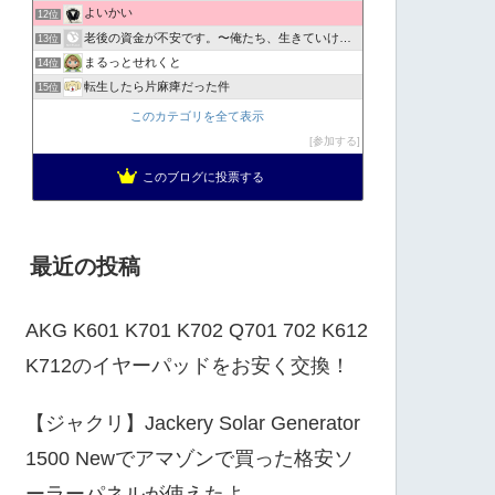
よいかい
12位
老後の資金が不安です。〜俺たち、生きていけんの！？〜
13位
まるっとせれくと
14位
転生したら片麻痺だった件
15位
まるるの気になる日常 | 気になる日常を調べて発信
16位
このカテゴリを全て表示
デジタルシニアの知恵blog
17位
参加する
退屈しない暮らしの備忘録｜チッチモールズ
18位
このブログに投票する
ゆるっと京都 DE スローライフ
19位
最近の投稿
AKG K601 K701 K702 Q701 702 K612
K712のイヤーパッドをお安く交換！
【ジャクリ】Jackery Solar Generator
1500 Newでアマゾンで買った格安ソ
ーラーパネルが使えたよ