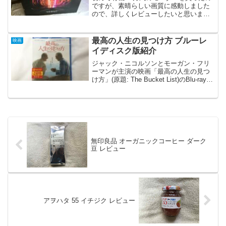
ですが、素晴らしい画質に感動しました
ので、詳しくレビューしたいと思いま
す。写真いろいろ届いた状態-運送は佐川
でしたが箱に凹みがあり、中身が心配で
したが大丈夫でした。開封の儀-台座やケ
最高の人生の見つけ方 ブルーレ
映画
ーブル類が入っていま...
イディスク版紹介
ジャック・ニコルソンとモーガン・フリ
ーマンが主演の映画「最高の人生の見つ
け方」(原題: The Bucket List)のBlu-ray
Discを買ってみましたのでパッケージや
ディスクの写真とともにご紹介します
無印良品 オーガニックコーヒー ダーク
豆 レビュー
アヲハタ 55 イチジク レビュー