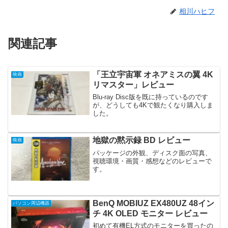
相川ハヒフ
関連記事
「王立宇宙軍 オネアミスの翼 4K
映画
リマスター」レビュー
Blu-ray Disc版を既に持っているのです
が、どうしても4Kで観たくなり購入しま
した。
地獄の黙示録 BD レビュー
映画
パッケージの外観、ディスク面の写真、
視聴環境・画質・感想などのレビューで
す。
BenQ MOBIUZ EX480UZ 48イン
パソコン周辺機器
チ 4K OLED モニター レビュー
初めて有機EL方式のモニターを買ったの