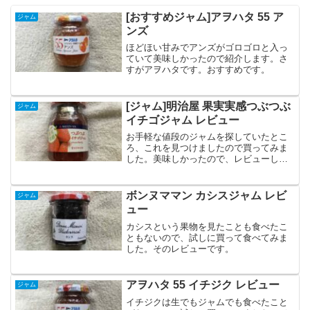
[おすすめジャム]アヲハタ 55 ア
ジャム
ンズ
ほどほい甘みでアンズがゴロゴロと入っ
ていて美味しかったので紹介します。さ
すがアヲハタです。おすすめです。
[ジャム]明治屋 果実実感つぶつぶ
ジャム
イチゴジャム レビュー
お手軽な値段のジャムを探していたとこ
ろ、これを見つけましたので買ってみま
した。美味しかったので、レビューしま
す。
ボンヌママン カシスジャム レビ
ジャム
ュー
カシスという果物を見たことも食べたこ
ともないので、試しに買って食べてみま
した。そのレビューです。
アヲハタ 55 イチジク レビュー
ジャム
イチジクは生でもジャムでも食べたこと