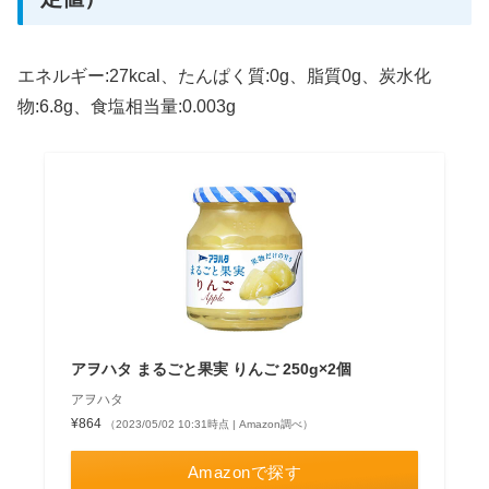
エネルギー:27kcal、たんぱく質:0g、脂質0g、炭水化
物:6.8g、食塩相当量:0.003g
アヲハタ まるごと果実 りんご 250g×2個
アヲハタ
¥864
（2023/05/02 10:31時点 | Amazon調べ）
Amazonで探す