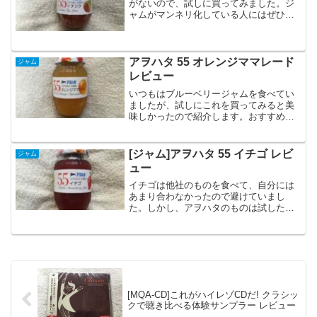
がないので、試しに買ってみました。ジ
ャムがマンネリ化している人にはぜひお
勧めします。
アヲハタ 55 オレンジママレード
ジャム
レビュー
いつもはブルーベリージャムを食べてい
ましたが、試しにこれを買ってみると美
味しかったので紹介します。おすすめで
す。
[ジャム]アヲハタ 55 イチゴ レビ
ジャム
ュー
イチゴは他社のものを食べて、自分には
あまり合わなかったので避けていまし
た。しかし、アヲハタのものは試したこ
とがありませんでしたので、買って試し
てみました。
[MQA-CD]これがハイレゾCDだ! クラシッ
クで聴き比べる体験サンプラー レビュー