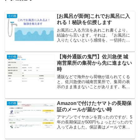
[お風呂が面倒]これでお風呂に入
その他
れる！秘訣を伝授します
お風呂に入る方法をあれこれ書くより、
結論から言います。それは、『お風呂に
入りたくないという感情を、一切持たな
いようにする』です。以下、順に説明し
ます。
【海外通販の鬼門】佐川急便 城
その他
南営業所の集荷から先に進まない
時
通販などで海外から荷物が送られてくる
と、佐川急便の城南営業所で、集荷の表
示のまま進まないことがあります。私も
そのようなことがあったので、メモとし
て残しておきます。私の場合日本のアマ
ゾンで海外発送のものを買いました。海
Amazonで付けたヤマトの長期保
その他
外から入ってくる荷物は佐...
証のメールが届かない時
アマゾンでイヤホンを買ったのですが、5
年の長期保証が500円ちょっとだったので
入ってみました。保証書はメールで来る
ということは知っていましたが、注文履
歴をみると、「保証文書をメールで送信