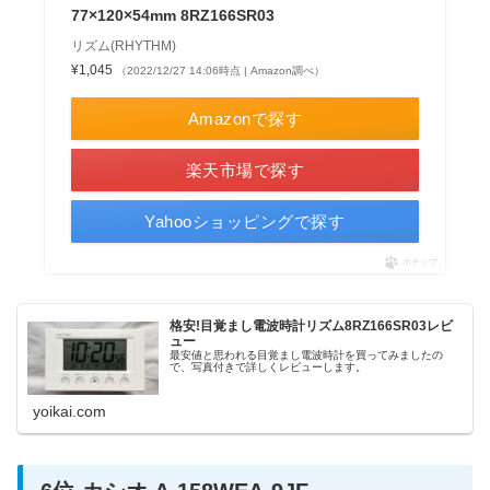
77×120×54mm 8RZ166SR03
リズム(RHYTHM)
¥1,045
（2022/12/27 14:06時点 | Amazon調べ）
Amazonで探す
楽天市場で探す
Yahooショッピングで探す
ポチップ
格安!目覚まし電波時計リズム8RZ166SR03レビ
ュー
最安値と思われる目覚まし電波時計を買ってみましたの
で、写真付きで詳しくレビューします。
yoikai.com