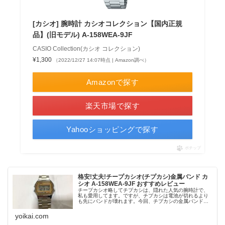
[カシオ] 腕時計 カシオコレクション【国内正規
品】(旧モデル) A-158WEA-9JF
CASIO Collection(カシオ コレクション)
¥1,300
（2022/12/27 14:07時点 | Amazon調べ）
Amazonで探す
楽天市場で探す
Yahooショッピングで探す
ポチップ
格安!丈夫!チープカシオ(チプカシ)金属バンド カ
シオ A-158WEA-9JF おすすめレビュー
チープカシオ略してチプカシは、隠れた人気の腕時計で、
私も愛用してます。ですが、チプカシは電池が切れるより
も先にバンドが壊れます。今回、チプカシの金属バンドモ
デルで、格安のものを買ってみましたので、レビューいた
します。
yoikai.com