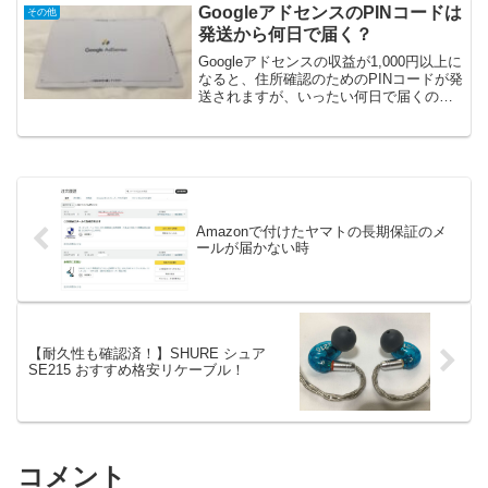
しました」となっていましたが、メール
GoogleアドセンスのPINコードは
その他
は届いていませんでした。メモ代わりに
発送から何日で届く？
顛末を書いておきます。
Googleアドセンスの収益が1,000円以上に
なると、住所確認のためのPINコードが発
送されますが、いったい何日で届くので
しょうか？メモ代わりに記したいと思い
ます。
Amazonで付けたヤマトの長期保証のメ
ールが届かない時
【耐久性も確認済！】SHURE シュア
SE215 おすすめ格安リケーブル！
コメント