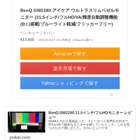
BenQ GW2280 アイケア ウルトラスリムベゼルモ
ニター (21.5インチ/フルHD/VA/輝度自動調整機能
(B.I.)搭載/ブルーライト軽減/フリッカーフリー)
ベンキュージャパン
¥13,400
（2022/12/27 14:25時点 | Amazon調べ）
Amazonで探す
楽天市場で探す
Yahooショッピングで探す
ポチップ
BenQ GW2280 21.5インチ/フルHDモニター レビ
ュー
HDMI入力が２系統あって、スピーカーと音声出力付きで、
IPSかVAで格安なモニターを探していたところ、これを見
つけたので買いました。そのレビューです。
yoikai.com